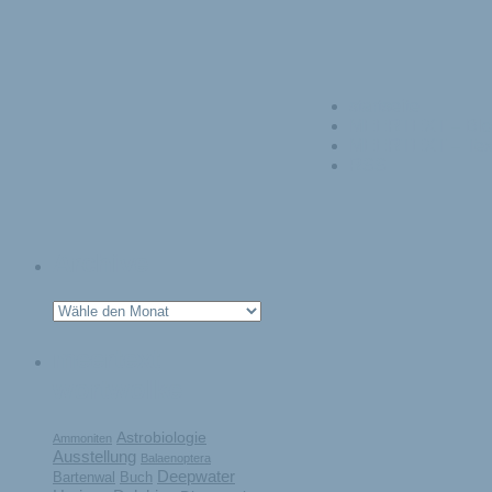
startseite
MEERTEXT – Blo
MEERTEXT – Tex
RSS
Archive
meertext
wortwolke
Astrobiologie
Ammoniten
Ausstellung
Balaenoptera
Deepwater
Bartenwal
Buch