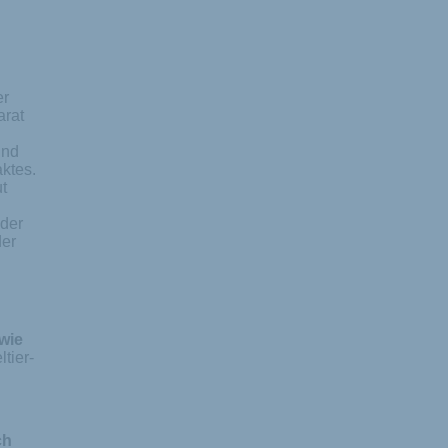
er
arat
und
ktes.
t
der
der
wie
tier-
ch