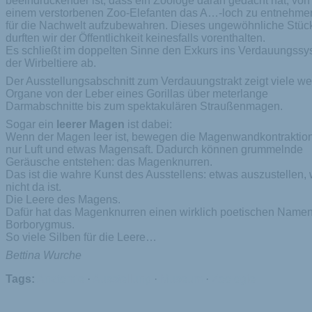
beeindruckender ist, dass ein Zoologe daran gedacht hat, von
einem verstorbenen Zoo-Elefanten das A…-loch zu entnehme
für die Nachwelt aufzubewahren. Dieses ungewöhnliche Stüc
durften wir der Öffentlichkeit keinesfalls vorenthalten.
Es schließt im doppelten Sinne den Exkurs ins Verdauungssy
der Wirbeltiere ab.
Der Ausstellungsabschnitt zum Verdauungstrakt zeigt viele we
Organe von der Leber eines Gorillas über meterlange
Darmabschnitte bis zum spektakulären Straußenmagen.
Sogar ein
leerer Magen
ist dabei:
Wenn der Magen leer ist, bewegen die Magenwandkontraktio
nur Luft und etwas Magensaft. Dadurch können grummelnde
Geräusche entstehen: das Magenknurren.
Das ist die wahre Kunst des Ausstellens: etwas auszustellen,
nicht da ist.
Die Leere des Magens.
Dafür hat das Magenknurren einen wirklich poetischen Namen
Borborygmus.
So viele Silben für die Leere…
Bettina Wurche
Tags:
Anatomie
·
Ausstellung
·
Museum
·
Zoologie