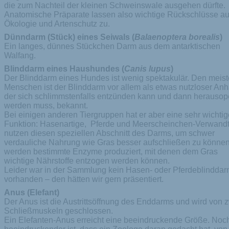
die zum Nachteil der kleinen Schweinswale ausgehen dürfte.
Anatomische Präparate lassen also wichtige Rückschlüsse au
Ökologie und Artenschutz zu.
Dünndarm (Stück) eines Seiwals (
Balaenoptera borealis
)
Ein langes, dünnes Stückchen Darm aus dem antarktischen
Walfang.
Blinddarm eines Haushundes (
Canis lupus
)
Der Blinddarm eines Hundes ist wenig spektakulär. Den meis
Menschen ist der Blinddarm vor allem als etwas nutzloser An
der sich schlimmstenfalls entzünden kann und dann herausope
werden muss, bekannt.
Bei einigen anderen Tiergruppen hat er aber eine sehr wichtig
Funktion: Hasenartige, Pferde und Meerscheinchen-Verwand
nutzen diesen speziellen Abschnitt des Darms, um schwer
verdauliche Nahrung wie Gras besser aufschließen zu können
werden bestimmte Enzyme produziert, mit denen dem Gras
wichtige Nährstoffe entzogen werden können.
Leider war in der Sammlung kein Hasen- oder Pferdeblindda
vorhanden – den hätten wir gern präsentiert.
Anus (Elefant)
Der Anus ist die Austrittsöffnung des Enddarms und wird von 
Schließmuskeln geschlossen.
Ein Elefanten-Anus erreicht eine beeindruckende Größe. Noc