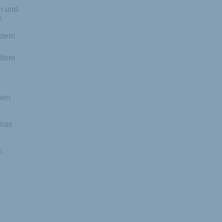
n und
k
stem
itere
nen
 was
: