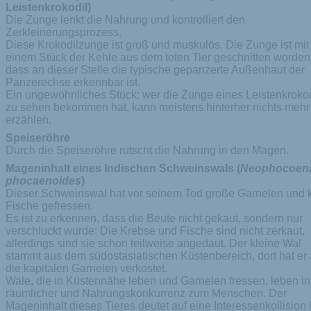
Leistenkrokodil)
Die Zunge lenkt die Nahrung und kontrolliert den
Zerkleinerungsprozess.
Diese Krokodilzunge ist groß und muskulös. Die Zunge ist mit
einem Stück der Kehle aus dem toten Tier geschnitten worden
dass an dieser Stelle die typische gepanzerte Außenhaut der
Panzerechse erkennbar ist.
Ein ungewöhnliches Stück: wer die Zunge eines Leistenkrokod
zu sehen bekommen hat, kann meistens hinterher nichts mehr
erzählen.
Speiseröhre
Durch die Speiseröhre rutscht die Nahrung in den Magen.
Mageninhalt eines Indischen Schweinswals (
Neophocoen
phocaenoides
)
Dieser Schweinswal hat vor seinem Tod große Garnelen und 
Fische gefressen.
Es ist zu erkennen, dass die Beute nicht gekaut, sondern nur
verschluckt wurde: Die Krebse und Fische sind nicht zerkaut,
allerdings sind sie schon teilweise angedaut. Der kleine Wal
stammt aus dem südostasiatischen Küstenbereich, dort hat er
die kapitalen Garnelen verkostet.
Wale, die in Küstennähe leben und Garnelen fressen, leben in
räumlicher und Nahrungskonkurrenz zum Menschen. Der
Mageninhalt dieses Tieres deutet auf eine Interessenkollision 