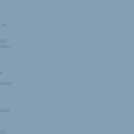
, so
ils
 dazu
a
kleine
 auch
hin,