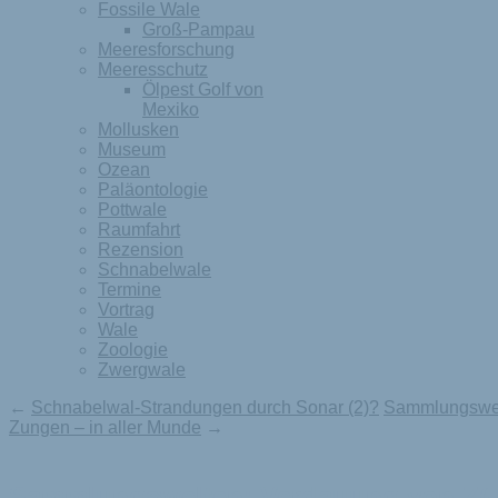
Fossile Wale
Groß-Pampau
Meeresforschung
Meeresschutz
Ölpest Golf von
Mexiko
Mollusken
Museum
Ozean
Paläontologie
Pottwale
Raumfahrt
Rezension
Schnabelwale
Termine
Vortrag
Wale
Zoologie
Zwergwale
←
Schnabelwal-Strandungen durch Sonar (2)?
Sammlungswel
Zungen – in aller Munde
→
Sammlungswelten: Verdauung von Z(-