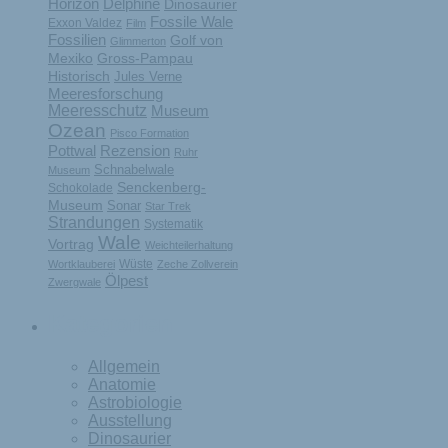
Horizon
Delphine
Dinosaurier
Fossile Wale
Exxon Valdez
Film
Fossilien
Golf von
Glimmerton
Mexiko
Gross-Pampau
Historisch
Jules Verne
Meeresforschung
Meeresschutz
Museum
Ozean
Pisco Formation
Rezension
Pottwal
Ruhr
Schnabelwale
Museum
Senckenberg-
Schokolade
Museum
Sonar
Star Trek
Strandungen
Systematik
Wale
Vortrag
Weichteilerhaltung
Wüste
Wortklauberei
Zeche Zollverein
Ölpest
Zwergwale
Kategorien
Allgemein
Anatomie
Astrobiologie
Ausstellung
Dinosaurier