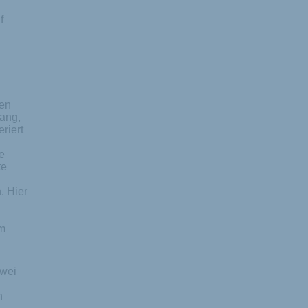
f
ten
hang,
riert
e
te
. Hier
rm
zwei
h