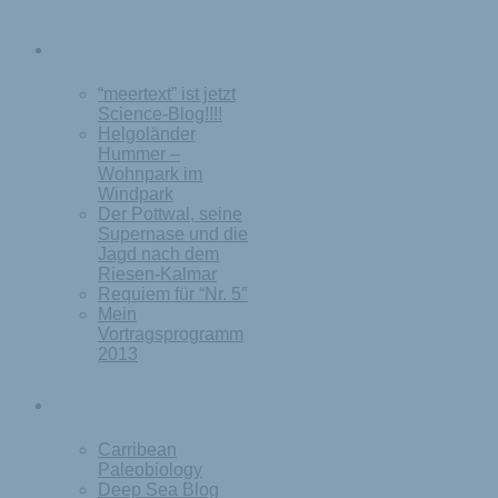
Letzte Beiträge
“meertext” ist jetzt
Science-Blog!!!!
Helgoländer
Hummer –
Wohnpark im
Windpark
Der Pottwal, seine
Supernase und die
Jagd nach dem
Riesen-Kalmar
Requiem für “Nr. 5″
Mein
Vortragsprogramm
2013
Blogroll
Carribean
Paleobiology
Deep Sea Blog