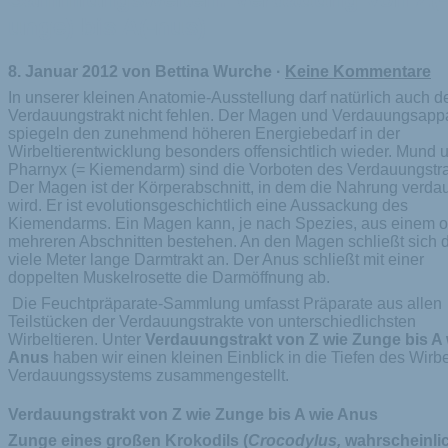
unge) bis A(-nus)
8. Januar 2012 von Bettina Wurche ·
Keine Kommentare
In unserer kleinen Anatomie-Ausstellung darf natürlich auch d
Verdauungstrakt nicht fehlen. Der Magen und Verdauungsapp
spiegeln den zunehmend höheren Energiebedarf in der
Wirbeltierentwicklung besonders offensichtlich wieder. Mund 
Pharnyx (= Kiemendarm) sind die Vorboten des Verdauungstra
Der Magen ist der Körperabschnitt, in dem die Nahrung verdau
wird. Er ist evolutionsgeschichtlich eine Aussackung des
Kiemendarms. Ein Magen kann, je nach Spezies, aus einem o
mehreren Abschnitten bestehen. An den Magen schließt sich 
viele Meter lange Darmtrakt an. Der Anus schließt mit einer
doppelten Muskelrosette die Darmöffnung ab.
Die Feuchtpräparate-Sammlung umfasst Präparate aus allen
Teilstücken der Verdauungstrakte von unterschiedlichsten
Wirbeltieren. Unter
Verdauungstrakt von Z wie Zunge bis A 
Anus
haben wir einen kleinen Einblick in die Tiefen des Wirbel
Verdauungssystems zusammengestellt.
Verdauungstrakt von Z wie Zunge bis A wie Anus
Zunge eines großen Krokodils (
Crocodylus,
wahrscheinli